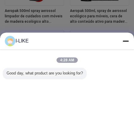
Aeropak 500ml spray aerossol
Aeropak 500ml, spray de aerossol
limpador de cuidados com móveis
ecológico para móveis, cera de
de madeira ecológico alto
alto conteúdo ativo para madeira,
conteúdo ativo líquido óleo
anti-seco, proteção contra
essencial polonês de madeira
arranhões e rachaduras
I-LIKE
4:28 AM
Good day, what product are you looking for?
Aeropak 400 ml Spray de pintura
Aeropak 500ml Limpeza de vidro
cerâmica para banheira e azulejos
de vidro de carro Agente líquido
Espelho Limpeza de vidro Spray
para remover manchas de água
automotiva e doméstica