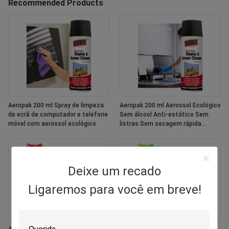
Recommended Products
Aeropak 200 ml Spray de limpeza
Aeropak 200 ml Aerossol Ecológico
de ecrã de computador e telefone
Sem álcool Anti-estático Sem
móvel com aerossol ecológico
listras Sem secagem rápida
Multipurpose tela de cores
personalizadas
Deixe um recado
Ligaremos para você em breve!