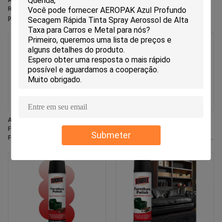
Aeropak 330ml Aerossol Ecológico
Aeropak 330ml Aerosol Jasmine
Rose Scent Spray Ambientador
Scent Use Eficaz Eliminador de
para Casa e Carro Uso Interno de
Odor Durável Eco-Friendly Pet-
Longa Duração
Safer Child-Safer Air Freshener
Aeropak 330 ml Aerosol Fresco
Aeropak 500 ml Eco-friendly All-
Fragrância Jasmim Espray Air
purpose Kitchen Oven Cookware
Submeter
Freshener
Multi-Surface Residue-Free Quick-
Dry Cleaning Spray