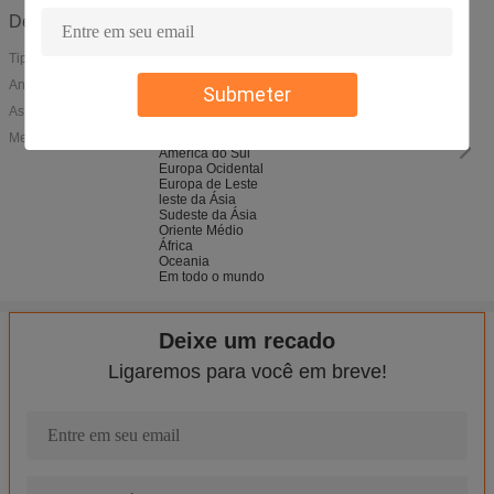
Detalhes da Empresa
Tipo de Negócio:
Ano de Fundação:
1997
Submeter
As vendas anuais:
5,000,000-20,000,000
Mercado principal:
América do Norte
Ámérica do Sul
Europa Ocidental
Europa de Leste
leste da Ásia
Sudeste da Ásia
Oriente Médio
África
Oceania
Em todo o mundo
Deixe um recado
Ligaremos para você em breve!
Os produtos de limpeza interiores do carro lustroso do revestime
Auto vedador verde espumoso do pneu do limo para proteger o 
Reparo de borracha sem câmara de ar do pneumático da emergên
Não - Inflator tóxico do reparo do pneumático da emergência 600