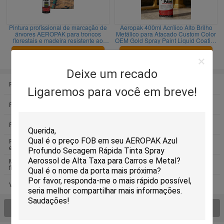
Pintura profissional de marcação de
Aeropak 400ml Acrílico Alto Brilho
árvores AEROPAK para troncos
Metálico para Atacado Custom Color
florestais e madeira resistente ao
OEM Gold Spray Paint Liquid Coating
desbotamento duradouro
Automotive Home
Fale Conosco
Fale Conosco
Deixe um recado
Pintura à pistola do aerossol
Pintura à pistola de marcação
Ligaremos para você em breve!
Pintura à pistola de borracha
Produtos dos cuidados com o carro
removível
Pintura à pistola dos grafittis
Produtos de limpeza automotivos
Reparo do pneumático da
Produtos do cuidado do agregado
emergência
familiar
Multi pulverizador do lubrificante da
Produtos de limpeza industriais
finalidade
Vedador da espuma do plutônio
Veja todo o > dos produtos;