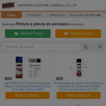
SHENZHEN I-LIKE FINE CHEMICAL CO., LTD
Casa
Produtos
Sobre nós
Excursão da fábrica
>>
Pintura à pistola do aerossol
Qualidade
fornecedore
Melhor Preço
Fale Conosco
AEROPAK Azul Profundo Secagem
Pulverizador do líquido de limpeza do
Rápida Tinta Spray Aerossol de Alta
carburador do carburador 500ML
Taxa para Carros e Metal
12.3oz do bloqueador do TUV
Fale Conosco
Fale Conosco