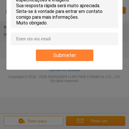
da pintura à pistola do revestimento de Peelable
para a borda do carro
Fale Conosco
Mude a língua
Portuguese
Submeter
Casa
|
Quem Somos
|
Fale Conosco
|
Mapa do Site
|
Privacy Policy
Opinião do Desktop
Copyright © 2018 - 2026 SHENZHEN I-LIKE FINE CHEMICAL CO., LTD.
All rights reserved.
Bate-papo
Pedir um