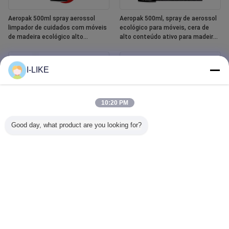
Aeropak 500ml spray aerossol
Aeropak 500ml, spray de aerossol
limpador de cuidados com móveis
ecológico para móveis, cera de
de madeira ecológico alto
alto conteúdo ativo para madeira,
conteúdo ativo líquido óleo
anti-seco, proteção contra
essencial polonês de madeira
arranhões e rachaduras
I-LIKE
10:20 PM
Good day, what product are you looking for?
Aeropak 400 ml Spray de pintura
Aeropak 500ml Limpeza de vidro
cerâmica para banheira e azulejos
de vidro de carro Agente líquido
Espelho Limpeza de vidro Spray
para remover manchas de água
automotiva e doméstica