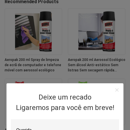
Recommended Products
Aeropak 200 ml Spray de limpeza
Aeropak 200 ml Aerossol Ecológico
de ecrã de computador e telefone
Sem álcool Anti-estático Sem
móvel com aerossol ecológico
listras Sem secagem rápida
Multipurpose tela de cores
personalizadas
Deixe um recado
Ligaremos para você em breve!