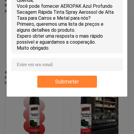
Aeropak 330ml Aerossol Ecológico
Aeropak 330ml Aerosol Jasmine
Rose Scent Spray Ambientador
Scent Use Eficaz Eliminador de
para Casa e Carro Uso Interno de
Odor Durável Eco-Friendly Pet-
Longa Duração
Safer Child-Safer Air Freshener
Aeropak 330 ml Aerosol Fresco
Aeropak 500 ml Eco-friendly All-
Fragrância Jasmim Espray Air
purpose Kitchen Oven Cookware
Submeter
Freshener
Multi-Surface Residue-Free Quick-
Dry Cleaning Spray