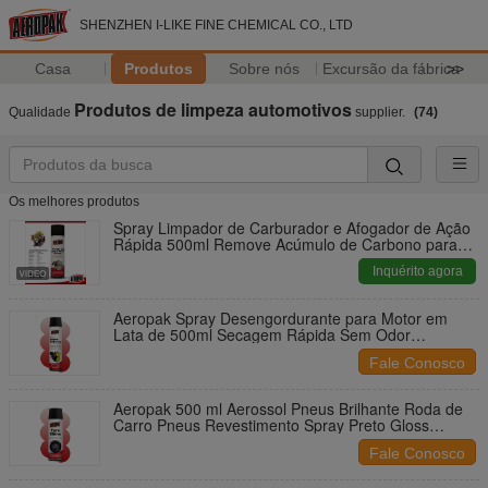
SHENZHEN I-LIKE FINE CHEMICAL CO., LTD
Casa
Produtos
Sobre nós
Excursão da fábrica
>>
Produtos de limpeza automotivos
Qualidade
supplier.
(74)
Os melhores produtos
Spray Limpador de Carburador e Afogador de Ação
Rápida 500ml Remove Acúmulo de Carbono para
Desempenho Eficiente do Motor
Inquérito agora
Aeropak Spray Desengordurante para Motor em
Lata de 500ml Secagem Rápida Sem Odor
Remoção de Borra de Óleo e Depósitos de Carbono
Fale Conosco
Aeropak 500 ml Aerossol Pneus Brilhante Roda de
Carro Pneus Revestimento Spray Preto Gloss
Profundo Chemical Filler Hidrofóbico Sealant 3 Anos
Fale Conosco