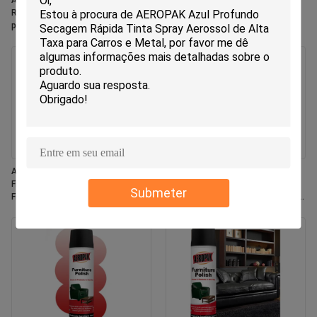
Aeropak 330ml Aerossol Ecológico
Aeropak 330ml Aerosol Jasmine
Rose Scent Spray Ambientador
Scent Use Eficaz Eliminador de
para Casa e Carro Uso Interno de
Odor Durável Eco-Friendly Pet-
Longa Duração
Safer Child-Safer Air Freshener
Aeropak 330 ml Aerosol Fresco
Aeropak 500 ml Eco-friendly All-
Fragrância Jasmim Espray Air
purpose Kitchen Oven Cookware
Submeter
Freshener
Multi-Surface Residue-Free Quick-
Dry Cleaning Spray