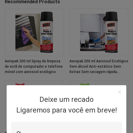
Recommended Products
Aeropak 200 ml Spray de limpeza
Aeropak 200 ml Aerossol Ecológico
de ecrã de computador e telefone
Sem álcool Anti-estático Sem
móvel com aerossol ecológico
listras Sem secagem rápida
Multipurpose tela de cores
personalizadas
Deixe um recado
Ligaremos para você em breve!