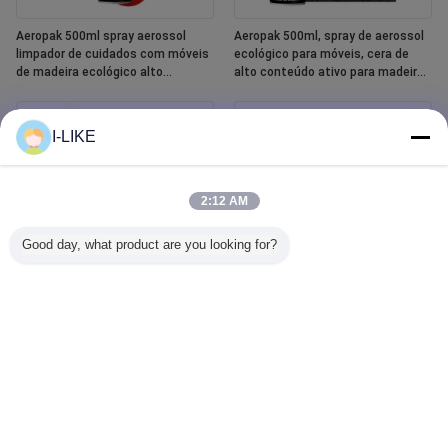
Aeropak 500ml spray aerossol
Aeropak 500ml, spray de aerossol
limpador de cuidados com móveis
ecológico para móveis, cera de
de madeira ecológico alto
alto conteúdo ativo para madeira,
conteúdo ativo líquido óleo
anti-seco, proteção contra
essencial polonês de madeira
arranhões e rachaduras
I-LIKE
2:12 AM
Good day, what product are you looking for?
Aeropak 400 ml Spray de pintura
Aeropak 500ml Limpeza de vidro
cerâmica para banheira e azulejos
de vidro de carro Agente líquido
Espelho Limpeza de vidro Spray
para remover manchas de água
automotiva e doméstica