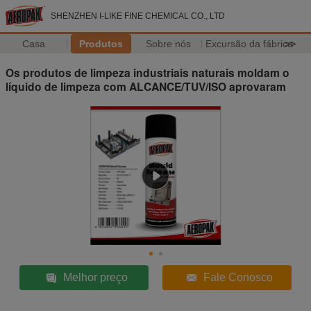
SHENZHEN I-LIKE FINE CHEMICAL CO., LTD
Casa
Produtos
Sobre nós
Excursão da fábrica
>>
Os produtos de limpeza industriais naturais moldam o
líquido de limpeza com ALCANCE/TUV/ISO aprovaram
Melhor preço
Fale Conosco