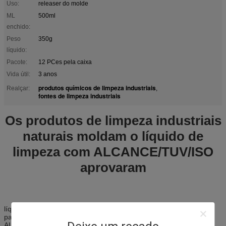
Uso:
releaser do molde
ML
500ml
enchido:
Peso
350g
líquido:
Pacote:
12 PCes pela caixa
Vida útil:
3 anos
produtos químicos de limpeza industriais
Realçar:
,
fontes de limpeza industriais
Os produtos de limpeza industriais
naturais moldam o líquido de
limpeza com ALCANCE/TUV/ISO
aprovaram
líquido de limpeza de molde 450ml
para moldes de metal de limpeza
ALCANCE, TUV, certificação do ISO