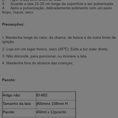
3. Guarde a lata 15-20 cm longe da superfície a ser pulverizada.
4. Após a pulverização, delicadamente polimento com um pano
limpo, macio, seco
Precauções:
Mantenha longe do calor, da chama, da faísca e da outra fonte de
1.
ignição.
2. Loja em um lugar fresco, seco (45℃); Evite a luz solar direta.
3. Não discorde, para puncionar, ou incinere a lata.
4. Mantenha fora do alcance das crianças;
Pacote:
Artigo não:
ID-802
Tamanho da lata:
∮65mmx 158mm H
Pacote:
450ml x 12pcs/ctn