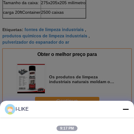
Tamanho da caixa:
275x205x205 milímetro
carga 20ftContainer
2500 caixas
fontes de limpeza industriais
Etiquetas:
,
produtos químicos de limpeza industriais
,
pulverizador do espanador do ar
Obter o melhor preço para
Os produtos de limpeza
industriais naturais moldam o
líquido de limpeza com
ALCANCE/TUV/ISO aprovaram
Continue
I-LIKE
Produtos de limpeza industriais
Mais
9:17 PM