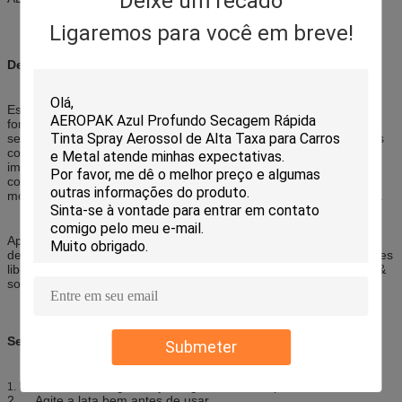
Deixe um recado
Ligaremos para você em breve!
Descrição:
Este líquido de limpeza de molde é uma mistura especialmente
formulada do elevado desempenho dos solventes orgânicos
seguros projetados dissolver e enxaguar rapidamente afastado os
containants dos moldes e dos dados. Começa trabalhar
imediatamente no contato que divide e que dissolve mesmo os
containants os mais teimosos sem danificar o metal baixo dos
moldes e dos dados. Evapora rapidamente e não deixa o resíduo.
Aplicação: líquido de limpeza seguro e efficicent para vários tipos
de moldes de metal. Remove rapidamente os resíduos dos agentes
liberadores, revestimento protetor, depósitos como o óleo, graxa &
solo e outro. Não interfere com as operações do molde.
Sentidos:
Submeter
Remova toda a água, sujeira, graxa e assim por diante.
1.
2. Agite a lata bem antes de usar.