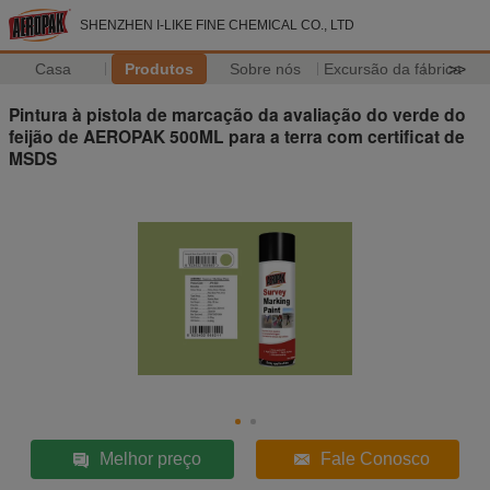
SHENZHEN I-LIKE FINE CHEMICAL CO., LTD
Casa
Produtos
Sobre nós
Excursão da fábrica
>>
Pintura à pistola de marcação da avaliação do verde do
feijão de AEROPAK 500ML para a terra com certificat de
MSDS
Melhor preço
Fale Conosco