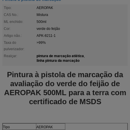
Tipo:
AEROPAK
CAS No.:
Mistura
ML enchido:
500ml
Cor:
verde do feijão
Artigo não.:
APK-8211-1
Taxa do
>99%
pulverizador:
pintura de marcação atlética
Realçar:
,
linha pintura da marcação
Pintura à pistola de marcação da
avaliação do verde do feijão de
AEROPAK 500ML para a terra com
certificado de MSDS
Tipo
AEROPAK