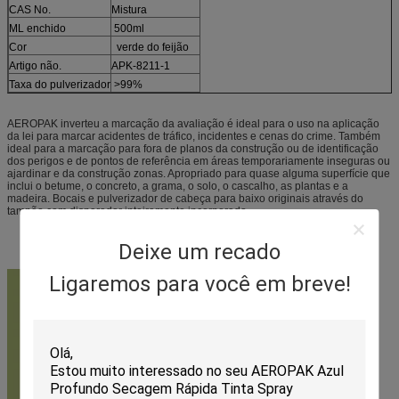
CAS No.
Mistura
ML enchido
500ml
Cor
verde do feijão
Artigo não.
APK-8211-1
Taxa do pulverizador
>99%
AEROPAK inverteu a marcação da avaliação é ideal para o uso na aplicação
da lei para marcar acidentes de tráfico, incidentes e cenas do crime. Também
ideal para a marcação para fora de planos da construção ou de identificação
dos perigos e de pontos de referência em áreas temporariamente inseguras ou
ajardinar e da construção zonas. Apropriado para quase alguma superfície que
inclui o betume, o concreto, a grama, o solo, o cascalho, as plantas e a
madeira. Bocais e pulverizador de cabeça para baixo originais através do
tampão com disparador inteiramente incorporado.
Deixe um recado
Ligaremos para você em breve!