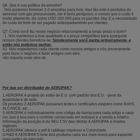
Q6. Que é sua política da amostra?
: Nós podemos fornecer 2-3 amostras para livre, mas tão este é produtos do
aerossol com gás pressurizado, ele é bens perigosos, o correio que o custo é
muito altamente, diz sobre USD 100-200 para os pacotes 2kg. E a necessidade
do custo do frete de ser pagado antecipadamente por clientes.
Q7: Como você faz nosso negócio relacionamento a longo prazo e bom?
: 1. Nós mantemos a boa qualidade e o preço competitivo para assegurar
nossos clientes beneficia-se;
Simplesmente você ganha primeiramente, e
então nós podemos ganhar.
A2. Nós respeitamos cada cliente como nossos amigos e nós sinceramente
para fazer o negócio e fazer amigos com eles,
não importa onde vêm de.
Por que ser distribuidor de AEROPAK?
1.AEROPAK é projeto do estilo de E.U. com padrão dos E.U. - peso da
qualidade e de rede.
Os produtos 2.AEROPAK passaram testes e certificados exigidos como RoHS,
ALCANCE, etc….
3.AEROPAK é individualmente com código de barras para cada artigo e cada
cor, que é boa para o controle conservado em estoque e a venda a retalho.
Informação da posição & do SKU CSV das ofertas 4.AEROPAK e insetos
ingleses.
5.AEROPAK oferece o pdf & catálogo impresso e Colorcharts.
O R&D 6.AEROPAK'S forte fará produtos cada vez mais novos para expandir
suas partes de mercado.