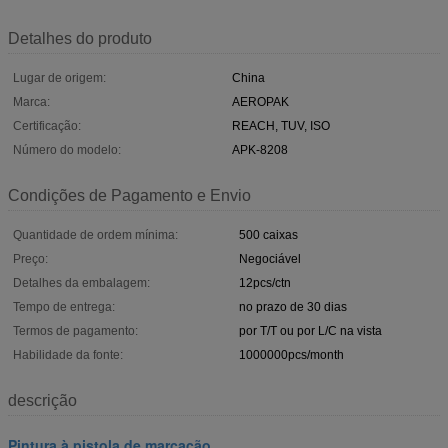
Detalhes do produto
Lugar de origem:
China
Marca:
AEROPAK
Certificação:
REACH, TUV, ISO
Número do modelo:
APK-8208
Condições de Pagamento e Envio
Quantidade de ordem mínima:
500 caixas
Preço:
Negociável
Detalhes da embalagem:
12pcs/ctn
Tempo de entrega:
no prazo de 30 dias
Termos de pagamento:
por T/T ou por L/C na vista
Habilidade da fonte:
1000000pcs/month
descrição
Pintura à pistola de marcação