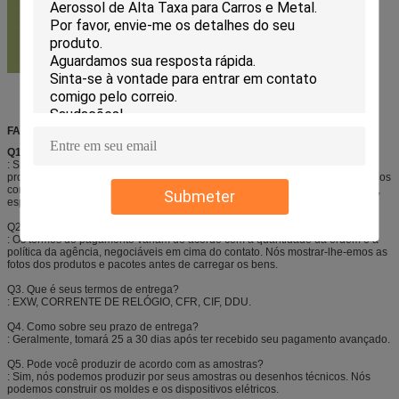
FAQ
Q1.
É você fabricante?
: Sim, nós Shenzhen eu-como o produto químico fino somos um fabricante
profissional de produtos do aerossol, especialmente em produtos dos cuidados
com o carro, pinturas à pistola de Aeropak, aferidor e inflators do pneumático,
Submeter
espanadores do ar, esparadrapos do pulverizador, etc.
Q2. Que é seus termos de pagamento?
: Os termos do pagamento variam de acordo com a quantidade da ordem e a
política da agência, negociáveis em cima do contato. Nós mostrar-lhe-emos as
fotos dos produtos e pacotes antes de carregar os bens.
Q3. Que é seus termos de entrega?
: EXW, CORRENTE DE RELÓGIO, CFR, CIF, DDU.
Q4. Como sobre seu prazo de entrega?
: Geralmente, tomará 25 a 30 dias após ter recebido seu pagamento avançado.
Q5. Pode você produzir de acordo com as amostras?
: Sim, nós podemos produzir por seus amostras ou desenhos técnicos. Nós
podemos construir os moldes e os dispositivos elétricos.