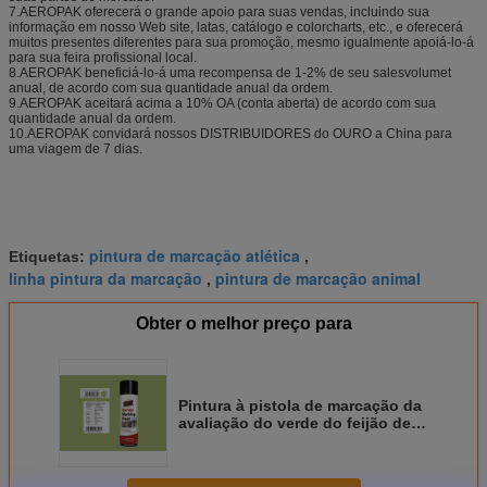
7.AEROPAK oferecerá o grande apoio para suas vendas, incluindo sua
informação em nosso Web site, latas, catálogo e colorcharts, etc., e oferecerá
muitos presentes diferentes para sua promoção, mesmo igualmente apoiá-lo-á
para sua feira profissional local.
8.AEROPAK beneficiá-lo-á uma recompensa de 1-2% de seu salesvolumet
anual, de acordo com sua quantidade anual da ordem.
9.AEROPAK aceitará acima a 10% OA (conta aberta) de acordo com sua
quantidade anual da ordem.
10.AEROPAK convidará nossos DISTRIBUIDORES do OURO a China para
uma viagem de 7 dias.
pintura de marcação atlética
Etiquetas:
,
linha pintura da marcação
pintura de marcação animal
,
Obter o melhor preço para
Pintura à pistola de marcação da
avaliação do verde do feijão de
AEROPAK 500ML para a terra
com certificat de MSDS