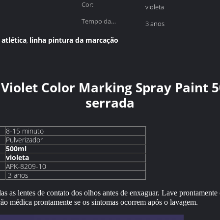
Cor:
violeta
Tempo da
3 anos
prateleira:
atlética
linha pintura da marcação
,
 Violet Color Marking Spray Paint
serrada
8-15 minuto
Pulverizador
500ml
violeta
APK-8209-10
3 anos
as as lentes de contato dos olhos antes de enxaguar. Lave prontament
nção médica prontamente se os sintomas ocorrem após o lavagem.