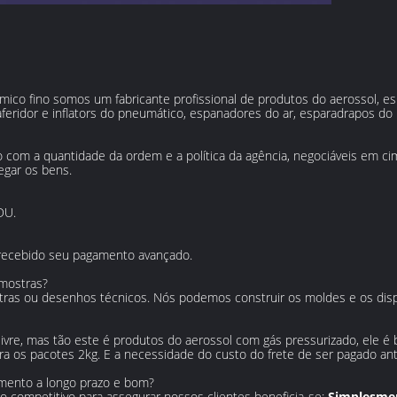
mico fino somos um fabricante profissional de produtos do aerossol, 
aferidor e inflators do pneumático, espanadores do ar, esparadrapos do p
 com a quantidade da ordem e a política da agência, negociáveis em c
egar os bens.
DU.
r recebido seu pagamento avançado.
amostras?
ras ou desenhos técnicos. Nós podemos construir os moldes e os dispo
ivre, mas tão este é produtos do aerossol com gás pressurizado, ele é 
a os pacotes 2kg. E a necessidade do custo do frete de ser pagado an
mento a longo prazo e bom?
o competitivo para assegurar nossos clientes beneficia-se;
Simplesmen