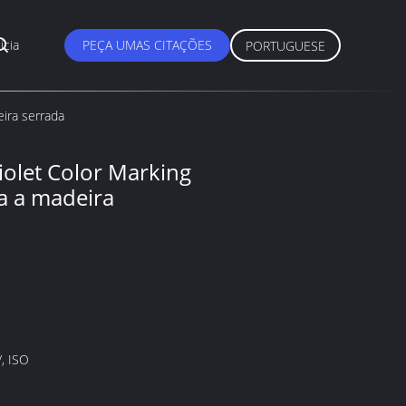
ícia
PEÇA UMAS CITAÇÕES
PORTUGUESE
eira serrada
iolet Color Marking
a a madeira
, ISO