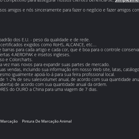
os amigos e nós sinceramente para fazer o negócio e fazer amigos com
padrão dos E.U. - peso da qualidade e de rede.
certificados exigidos como RoHS, ALCANCE, etc….
barras para cada artigo e cada cor, que é boa para o controle conserv
ertas 4.AEROPAK e insetos ingleses.
o e Colorcharts.
a vez mais novos para expandir suas partes de mercado.
s vendas, incluindo sua informação em nosso Web site, latas, catálogo 
mo igualmente apoiá-lo-á para sua feira profissional local.
de 1-2% de seu salesvolumet anual, de acordo com sua quantidade anu
aberta) de acordo com sua quantidade anual da ordem.
RES do OURO a China para uma viagem de 7 dias.
a Marcação
Pintura De Marcação Animal