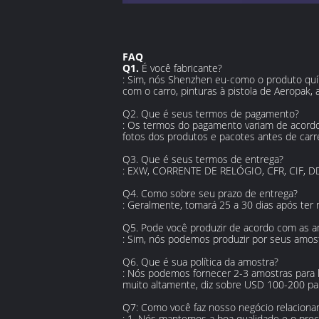
FAQ
Q1.
É você fabricante?
: Sim, nós Shenzhen eu-como o produto quí
com o carro, pinturas à pistola de Aeropak, 
Q2. Que é seus termos de pagamento?
: Os termos do pagamento variam de acordo
fotos dos produtos e pacotes antes de carr
Q3. Que é seus termos de entrega?
: EXW, CORRENTE DE RELÓGIO, CFR, CIF, D
Q4. Como sobre seu prazo de entrega?
: Geralmente, tomará 25 a 30 dias após te
Q5. Pode você produzir de acordo com as 
: Sim, nós podemos produzir por seus amost
Q6. Que é sua política da amostra?
: Nós podemos fornecer 2-3 amostras para l
muito altamente, diz sobre USD 100-200 par
Q7: Como você faz nosso negócio relaciona
: 1. Nós mantemos a boa qualidade e o preç