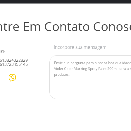
ntre Em Contato Conos
Incorpore sua mensagem
IKE
613824322829
613723455145