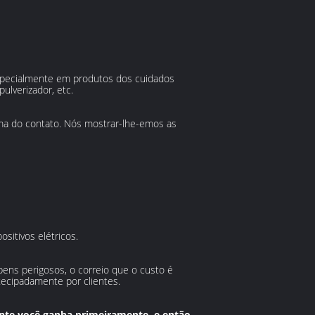
especialmente em produtos dos cuidados
ulverizador, etc.
ima do contato. Nós mostrar-lhe-emos as
sitivos elétricos.
bens perigosos, o correio que o custo é
tecipadamente por clientes.
te você ganha primeiramente, e então