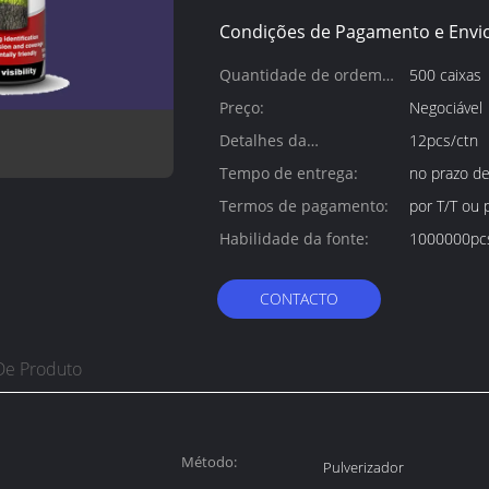
Condições de Pagamento e Envio
Quantidade de ordem
500 caixas
mínima:
Preço:
Negociável
Detalhes da
12pcs/ctn
embalagem:
Tempo de entrega:
no prazo de
Termos de pagamento:
por T/T ou 
Habilidade da fonte:
1000000pc
CONTACTO
De Produto
Método:
Pulverizador