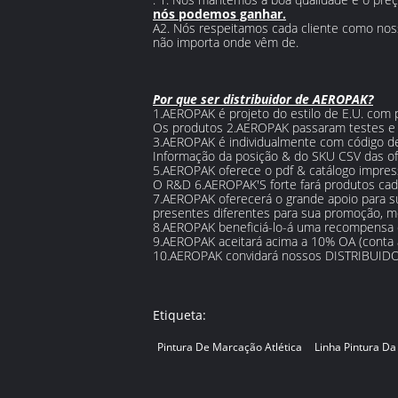
nós podemos ganhar.
A2. Nós respeitamos cada cliente como noss
não importa onde vêm de.
Por que ser distribuidor de AEROPAK?
1.AEROPAK é projeto do estilo de E.U. com 
Os produtos 2.AEROPAK passaram testes e 
3.AEROPAK é individualmente com código de 
Informação da posição & do SKU CSV das of
5.AEROPAK oferece o pdf & catálogo impress
O R&D 6.AEROPAK'S forte fará produtos cad
7.AEROPAK oferecerá o grande apoio para sua
presentes diferentes para sua promoção, mes
8.AEROPAK beneficiá-lo-á uma recompensa 
9.AEROPAK aceitará acima a 10% OA (conta 
10.AEROPAK convidará nossos DISTRIBUIDO
Etiqueta:
Pintura De Marcação Atlética
Linha Pintura D