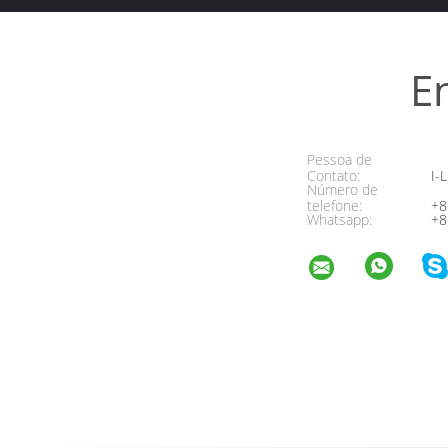
E
Pessoa de
Contato:
I-L
Número de
telefone:
+8
Whatsapp:
+8