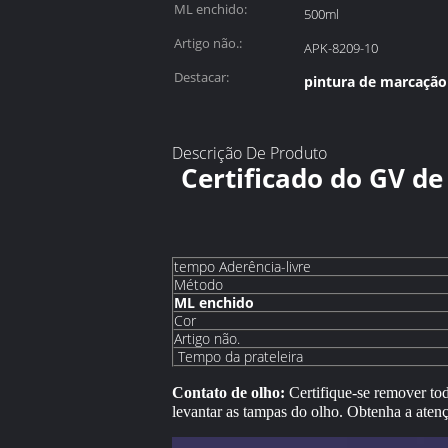
ML enchido:
500ml
Artigo não.:
APK-8209-10
Destacar:
pintura de marcação 
Descrição De Produto
Certificado do GV de
tempo Aderência-livre
Método
ML enchido
Cor
Artigo não.
Tempo da prateleira
Contato de olho:
Certifique-se remover tod
levantar as tampas do olho. Obtenha a ate