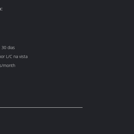
:
 30 dias
por L/C na vista
s/month