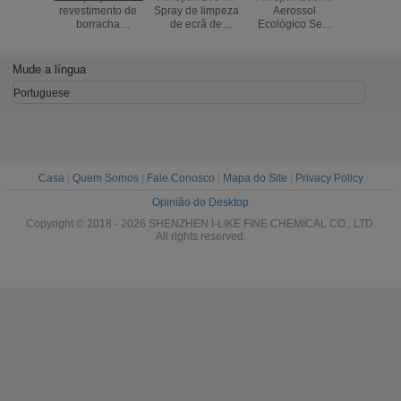
ssol
Aerossol
Aerosol Jasmine
Aerosol Fresco
revestime
ico Sem
Ecológico Rose
Scent Use Eficaz
Fragrância
borra
 Anti-
Scent Spray
Eliminador de
Jasmim Espray
transpar
co Sem
Ambientador para
Odor Durável
Air Freshener
base de
as Sem
Casa e Carro Uso
Eco-Friendly Pet-
destacável
Mude a língua
 rápida
Interno de Longa
Safer Child-Safer
para m
pose tela
Duração
Air Freshener
Portuguese
ores
lizadas
Casa
|
Quem Somos
|
Fale Conosco
|
Mapa do Site
|
Privacy Policy
Opinião do Desktop
Copyright © 2018 - 2026 SHENZHEN I-LIKE FINE CHEMICAL CO., LTD.
All rights reserved.