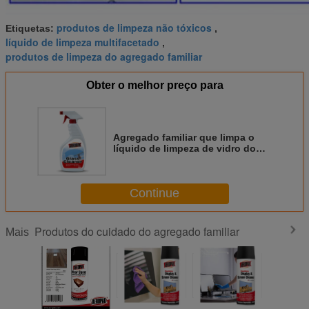
produtos de limpeza não tóxicos
Etiquetas:
,
líquido de limpeza multifacetado
,
produtos de limpeza do agregado familiar
Obter o melhor preço para
Agregado familiar que limpa o
líquido de limpeza de vidro do
anti antinévoa da névoa para o
espelho
Continue
Produtos do cuidado do agregado familiar
Mais
 200 ml
Aeropak 330ml
Aeropak 330ml
Aeropak 330 ml
Spray