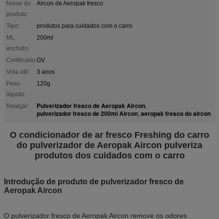
Nome do
Aircon de Aeropak fresco
produto:
Tipo:
produtos para cuidados com o carro
ML
200ml
enchido:
Certificado:
GV
Vida útil:
3 anos
Peso
120g
líquido:
Pulverizador fresco de Aeropak Aircon
Realçar:
,
pulverizador fresco de 200ml Aircon
aeropak fresco do aircon
,
O condicionador de ar fresco Freshing do carro
do pulverizador de Aeropak Aircon pulveriza
produtos dos cuidados com o carro
Introdução de produto de pulverizador fresco de
Aeropak Aircon
O pulverizador fresco de Aeropak Aircon remove os odores