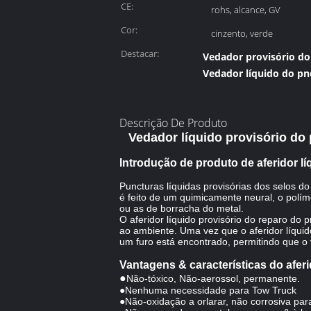
CE:
rohs, alcance, GV
Cor:
cinzento, verde
Destacar:
Vedador provisório d
Vedador líquido do p
Descrição De Produto
Vedador líquido provisório do
Introdução de produto de aferidor l
Puncturas líquidas provisórias dos selos 
é feito de um quimicamente neural, o polí
ou as de borracha do metal.
O aferidor líquido provisório do reparo d
ao ambiente. Uma vez que o aferidor líqu
um furo está encontrado, permitindo que o
Vantagens & características do afer
●
Não-tóxico, Não-aerossol, permanente.
●Nenhuma necessidade para Tow Truck
●Não-oxidação a orlarar, não corrosiva pa