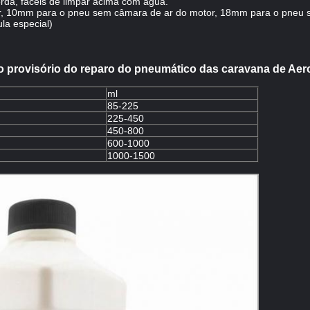
rda, fáceis de limpar acima com água.
r, 10mm para o pneu sem câmara de ar do motor, 18mm para o pneu 
la especial)
do provisório do reparo do pneumático das caravana de Ae
ml
85-225
225-450
450-800
600-1000
1000-1500