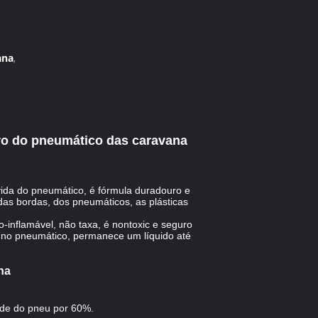
ana
,
aro do pneumático das caravana
vida do pneumático, é fórmula duradouro e
as bordas, dos pneumáticos, as plásticas
inflamável, não taxa, é nontoxic e seguro
 no pneumático, permanece um líquido até
na
dade do pneu por 60%.