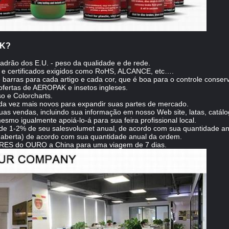
AK?
adrão dos E.U. - peso da qualidade e de rede.
e certificados exigidos como RoHS, ALCANCE, etc….
arras para cada artigo e cada cor, que é boa para o controle conser
fertas de AEROPAK e insetos ingleses.
o e Colorcharts.
a vez mais novos para expandir suas partes de mercado.
 vendas, incluindo sua informação em nosso Web site, latas, catálogo
smo igualmente apoiá-lo-á para sua feira profissional local.
e 1-2% de seu salesvolumet anual, de acordo com sua quantidade an
aberta) de acordo com sua quantidade anual da ordem.
ES do OURO a China para uma viagem de 7 dias.