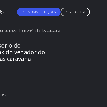
ícia
PEÇA UMAS CITAÇÕES
PORTUGUESE
dor do pneu da emergência das caravana
sório do
ak do vedador do
as caravana
, ISO