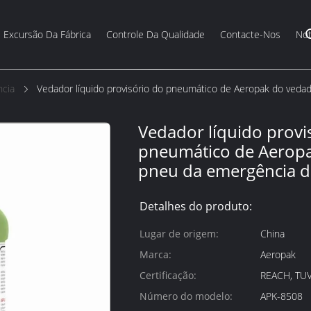
Excursão Da Fábrica
Controle Da Qualidade
Contacte-Nos
Not
cia
Vedador líquido provisório do pneumático de Aeropak do veda
Vedador líquido provi
pneumático de Aerop
pneu da emergência d
Detalhes do produto:
Lugar de origem:
China
Marca:
Aeropak
Certificação:
REACH, TUV
Número do modelo:
APK-8508