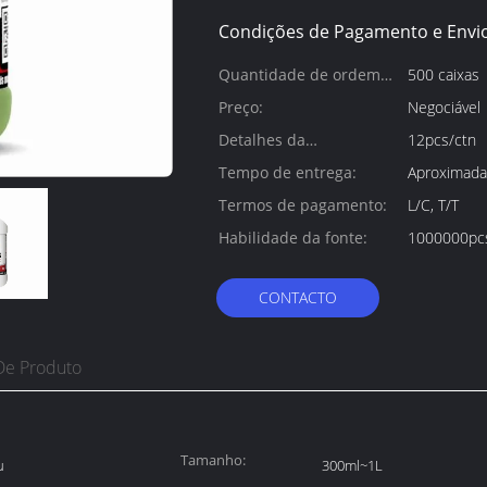
Condições de Pagamento e Envio
Quantidade de ordem
500 caixas
mínima:
Preço:
Negociável
Detalhes da
12pcs/ctn
embalagem:
Tempo de entrega:
Aproximada
Termos de pagamento:
L/C, T/T
Habilidade da fonte:
1000000pc
CONTACTO
De Produto
Tamanho:
u
300ml~1L