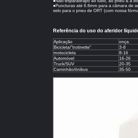
●Não-esparadrapo ao tubo, ao pneu & à bo
●Puncturas até 6.8mm para a câmara de a
selo para o pneu de ORT (com nossa fórmu
Referência do uso do aferidor líqui
Aplicação
onça.
Bicicleta/"trotinette"
3-8
motocicleta
8-16
Automóvel
16-26
Truck/SUV
20-35
Caminhão/ônibus
35-50